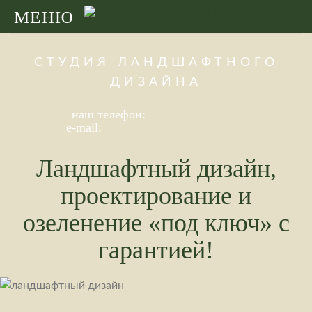
Skip
МЕНЮ
to
content
СТУДИЯ ЛАНДШАФТНОГО
ДИЗАЙНА
наш телефон:
+7 918 010-75-40
e-mail:
secret-garden2001@mail.ru
Ландшафтный дизайн,
проектирование и
озеленение «под ключ» с
гарантией!