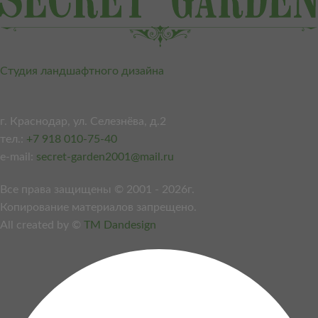
Студия ландшафтного дизайна
г. Краснодар, ул. Селезнёва, д.2
тел.:
+7 918 010-75-40
e-mail:
secret-garden2001@mail.ru
Все права защищены © 2001 - 2026г.
Копирование материалов запрещено.
All created by ©
TM Dandesign